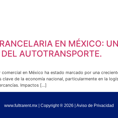
+52 811 563 3128
contacto@fultrarent.mx
INICIO
QUIENES SOMOS
SOLUCIONES
UNI
RANCELARIA EN MÉXICO: UN
Y DEL AUTOTRANSPORTE.
 comercial en México ha estado marcado por una creciente
 clave de la economía nacional, particularmente en la logíst
ercancías. Impactos […]
www.fultrarent.mx | Copyright ® 2026 |
Aviso de Privacidad